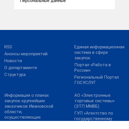
Персональные данные
RSS
Единая информационная
система в сфере
Анонсы мероприятий
закупок
Новости
Портал «Работа в
О департаменте
России»
Структура
Региональный Портал
ГОСУСЛУГ
Информация о планах
АО «Электронные
закупок крупнейших
торговые системы»
заказчиков Ивановской
(ЭТП ММВБ)
области,
ГУП «Агентство по
осуществляющих
государственному
закупки в соответствии
заказу Республики
с Федеральным