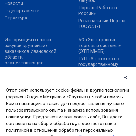
закупок
Новости
Портал «Работа в
О департаменте
России»
Структура
Региональный Портал
ГОСУСЛУГ
Информация о планах
АО «Электронные
закупок крупнейших
торговые системы»
заказчиков Ивановской
(ЭТП ММВБ)
области,
ГУП «Агентство по
осуществляющих
государственному
закупки в соответствии
заказу Республики
с Федеральным
Татарстан»
законом от 18.07.2011 №
ЗАО «Сбербанк-АСТ»
223-ФЗ «О закупках
Этот сайт использует cookie-файлы и другие технологии
ОАО «Единая
товаров, работ, услуг
электронная торговая
(сервисы Яндекс.Метрика и «Спутник»), чтобы помочь
отдельными видами
площадка»
юридических лиц»
Вам в навигации, а также для предоставления лучшего
ООО «РТС-тендер»
пользовательского опыта и анализа использования
Карта сайта
наших услуг. Продолжая использовать сайт, Вы даете
согласие на их сбор и обработку, в соответствии с
политикой в отношении обработки персональных