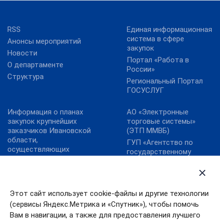
RSS
Единая информационная
система в сфере
Анонсы мероприятий
закупок
Новости
Портал «Работа в
О департаменте
России»
Структура
Региональный Портал
ГОСУСЛУГ
Информация о планах
АО «Электронные
закупок крупнейших
торговые системы»
заказчиков Ивановской
(ЭТП ММВБ)
области,
ГУП «Агентство по
осуществляющих
государственному
закупки в соответствии
заказу Республики
с Федеральным
Татарстан»
законом от 18.07.2011 №
ЗАО «Сбербанк-АСТ»
223-ФЗ «О закупках
Этот сайт использует cookie-файлы и другие технологии
ОАО «Единая
товаров, работ, услуг
электронная торговая
(сервисы Яндекс.Метрика и «Спутник»), чтобы помочь
отдельными видами
площадка»
юридических лиц»
Вам в навигации, а также для предоставления лучшего