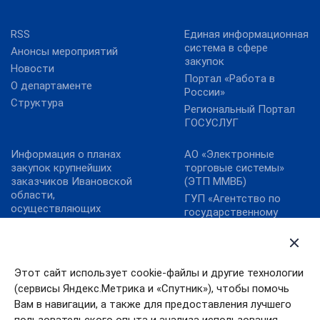
RSS
Единая информационная
система в сфере
Анонсы мероприятий
закупок
Новости
Портал «Работа в
О департаменте
России»
Структура
Региональный Портал
ГОСУСЛУГ
Информация о планах
АО «Электронные
закупок крупнейших
торговые системы»
заказчиков Ивановской
(ЭТП ММВБ)
области,
ГУП «Агентство по
осуществляющих
государственному
закупки в соответствии
заказу Республики
с Федеральным
Татарстан»
законом от 18.07.2011 №
ЗАО «Сбербанк-АСТ»
223-ФЗ «О закупках
Этот сайт использует cookie-файлы и другие технологии
ОАО «Единая
товаров, работ, услуг
электронная торговая
(сервисы Яндекс.Метрика и «Спутник»), чтобы помочь
отдельными видами
площадка»
юридических лиц»
Вам в навигации, а также для предоставления лучшего
ООО «РТС-тендер»